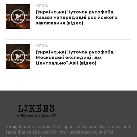
ACTUAL
(Українська) Куточок русофоба.
Казахи напередодні російського
завоювання (відео)
ACTUAL
(Українська) Куточок русофоба.
Московські експедиції до
Центральної Азії (відео)
Straight patriotism must be supported by credible sources and
facts that can be used for their understanding and for