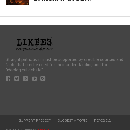
Straight patriotism must be supported by credible sources and
facts that can be used for their understanding and for
"ideological debate".
SUPPORT PROJECT
SUGGEST A TOPIC
ПЕРЕВОД