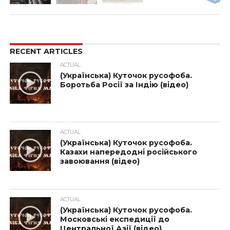
RECENT ARTICLES
ACTUAL
(Українська) Куточок русофоба.
Боротьба Росії за Індію (відео)
ACTUAL
(Українська) Куточок русофоба.
Казахи напередодні російського
завоювання (відео)
ACTUAL
(Українська) Куточок русофоба.
Московські експедиції до
Центральної Азії (відео)