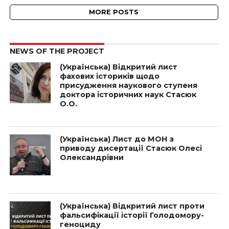
MORE POSTS
NEWS OF THE PROJECT
(Українська) Відкритий лист
фахових істориків щодо
присудження наукового ступеня
доктора історичних наук Стасюк
О.О.
(Українська) Лист до МОН з
приводу дисертації Стасюк Олесі
Олександрівни
(Українська) Відкритий лист проти
фальсифікації історії Голодомору-
геноциду