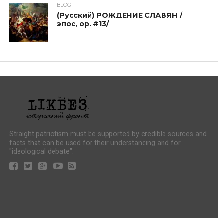
BLOG
(Русский) РОЖДЕНИЕ СЛАВЯН /
эпос, op. #13/
Straight patriotism must be supported by credible sources and
facts that can be used for their understanding and for
"ideological debate".