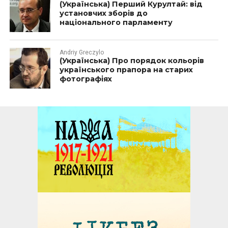
(Українська) Перший Курултай: від
установчих зборів до
національного парламенту
Andriy Greczylo
(Українська) Про порядок кольорів
українського прапора на старих
фотографіях