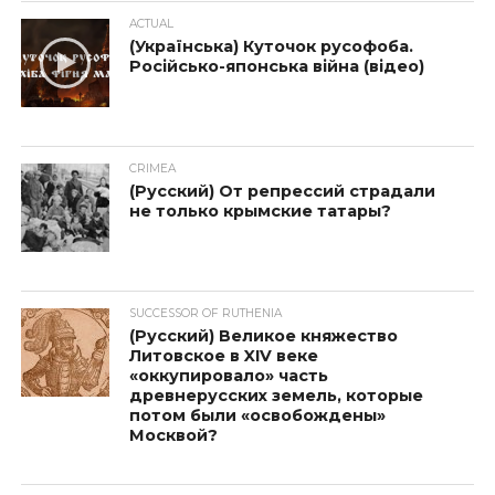
ACTUAL
(Українська) Куточок русофоба.
Російсько-японська війна (відео)
CRIMEA
(Русский) От репрессий страдали
не только крымские татары?
SUCCESSOR OF RUTHENIA
(Русский) Великое княжество
Литовское в XIV веке
«оккупировало» часть
древнерусских земель, которые
потом были «освобождены»
Москвой?