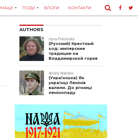
МАЦІЇ
ПОДІЇ
БЛОГИ
КОНТАКТИ
AUTHORS
Iryna Prelovska
(Русский) Крестный
ход: имперские
традиции на
Владимирской горке
Andriy Matskiv
(Українська) Як
українці Ленінів
валили. До річниці
ленінопаду