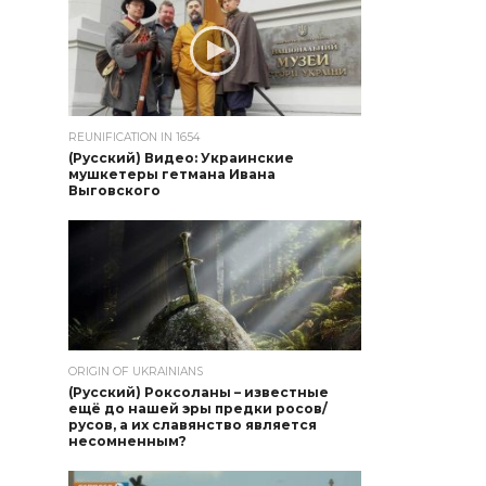
REUNIFICATION IN 1654
(Русский) Видео: Украинские
мушкетеры гетмана Ивана
Выговского
ORIGIN OF UKRAINIANS
(Русский) Роксоланы – известные
ещё до нашей эры предки росов/
русов, а их славянство является
несомненным?