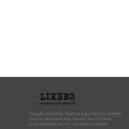
Straight patriotism must be supported by credible
sources and facts that can be used for their
understanding and for "ideological debate".