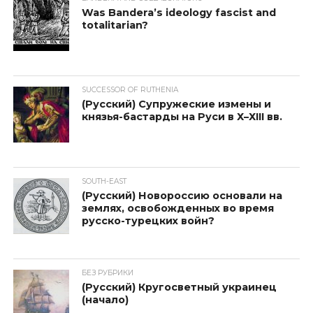
Was Bandera’s ideology fascist and
totalitarian?
SUCCESSOR OF RUTHENIA
(Русский) Супружеские измены и
князья-бастарды на Руси в Х–ХIII вв.
SOUTH-EAST
(Русский) Новороссию основали на
землях, освобожденных во время
русско-турецких войн?
БЕЗ РУБРИКИ
(Русский) Кругосветный украинец
(начало)