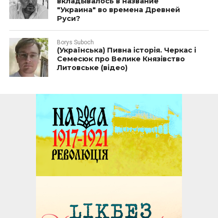
вкладывалось в название
"Украина" во времена Древней
Руси?
Borys Suboch
(Українська) Пивна історія. Черкас і
Семесюк про Велике Князівство
Литовське (відео)