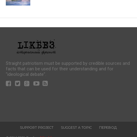
Straight patriotism must be supported by credible sources and
facts that can be used for their understanding and for
"ideological debate".
SUPPORT PROJECT
SUGGEST A TOPIC
ПЕРЕВОД