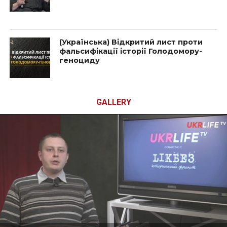
(Українська) Відкритий лист проти
фальсифікації історії Голодомору-
геноциду
GALLERY