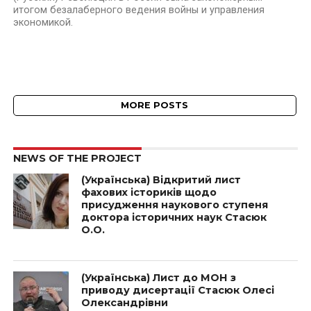
итогом безалаберного ведения войны и управления
экономикой.
MORE POSTS
NEWS OF THE PROJECT
(Українська) Відкритий лист
фахових істориків щодо
присудження наукового ступеня
доктора історичних наук Стасюк
О.О.
(Українська) Лист до МОН з
приводу дисертації Стасюк Олесі
Олександрівни