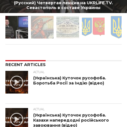
(Русский) Четвертая лекция на UKRLIFE.TV.
Севастополь в составе Украины
RECENT ARTICLES
ACTUAL
(Українська) Куточок русофоба.
Боротьба Росії за Індію (відео)
ACTUAL
(Українська) Куточок русофоба.
Казахи напередодні російського
завоювання (відео)