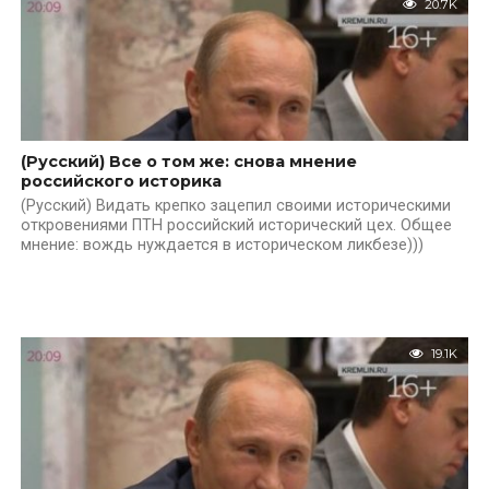
20.7K
(Русский) Все о том же: снова мнение
российского историка
(Русский) Видать крепко зацепил своими историческими
откровениями ПТН российский исторический цех. Общее
мнение: вождь нуждается в историческом ликбезе)))
19.1K