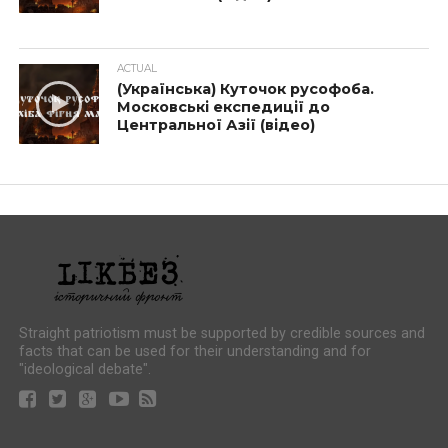
ACTUAL
(Українська) Куточок русофоба.
Московські експедиції до
Центральної Азії (відео)
Straight patriotism must be supported by credible sources and
facts that can be used for their understanding and for
"ideological debate".