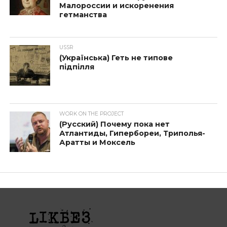
Малороссии и искоренения
гетманства
USSR
(Українська) Геть не типове
підпілля
WORK ON THE PROJECT
(Русский) Почему пока нет
Атлантиды, Гипербореи, Триполья-
Аратты и Моксель