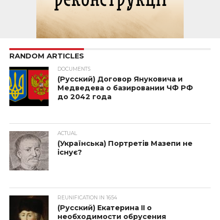
RANDOM ARTICLES
DOCUMENTS
(Русский) Договор Януковича и
Медведева о базировании ЧФ РФ
до 2042 года
ACTUAL
(Українська) Портретів Мазепи не
існує?
REUNIFICATION IN 1654
(Русский) Екатерина II о
необходимости обрусения